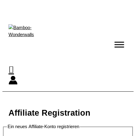
Zum
Inhalt
springen
Suchen
Affiliate Registration
Ein neues Affiliate-Konto registrieren